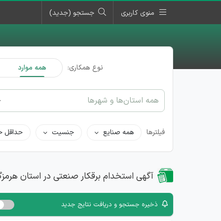
منوی کاربری
جستجو (جدید)
نوع همکاری:
همه موارد
همه استان‌ها و شهرها
فیلترها
همه صنایع
جنسیت
حداقل ح
آگهی استخدام برقکار صنعتی در استان هرمزگ
ذخیره جستجو و دریافت نتایج جدید