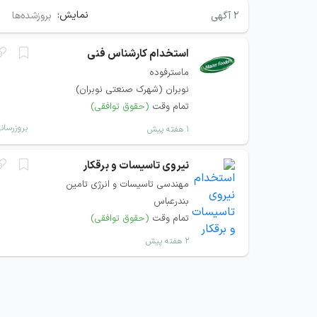
نمایش:
۲
آگهی
بروزشده‌ها
استخدام کارشناس فنی
ماسترفوده
نوبران (شهرک صنعتی نوبران)
تمام وقت
(حقوق توافقی)
بروزرسان
۱ هفته پیش
نیروی تاسیسات و برقکار
مهندسی تاسیسات و انرژی تامین
بندرعباس
تمام وقت
(حقوق توافقی)
۲ هفته پیش