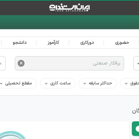
حضوری
دورکاری
کارآموز
دانشجو
×
برقکار صنعتی
ه
قوق
حداکثر سابقه
ساعت کاری
مقطع تحصیلی
ان