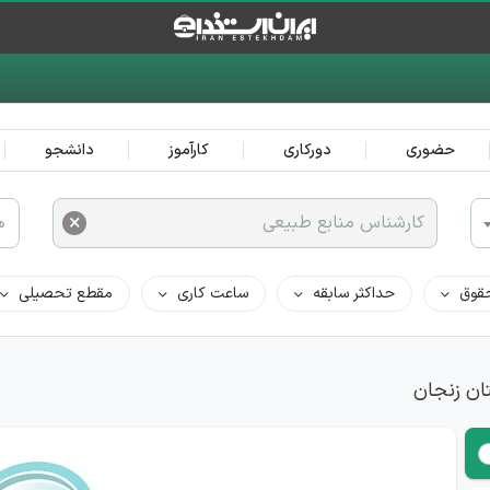
حضوری
دورکاری
کارآموز
دانشجو
×
کارشناس منابع طبیعی
ه
قوق
حداکثر سابقه
ساعت کاری
مقطع تحصیلی
ان زنجان