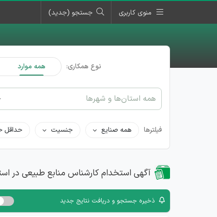
منوی کاربری
جستجو (جدید)
نوع همکاری:
همه موارد
همه استان‌ها و شهرها
فیلترها
همه صنایع
جنسیت
حداقل ح
آگهی استخدام کارشناس منابع طبیعی در است
ذخیره جستجو و دریافت نتایج جدید