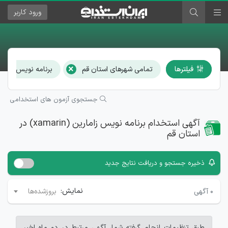
ورود
کاربر
×
فیلترها
تمامی شهرهای استان قم
برنامه نویس زامارین (rin
جستجوی آزمون های استخدامی
آگهی استخدام برنامه نویس زامارین (xamarin) در
استان قم
ذخیره جستجو و دریافت نتایج جدید
نمایش:
۰
آگهی
بروزشده‌ها
طبق تنظیمات انجام گرفته شما، آگهی مرتبط در دو ماه اخیر