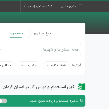
منوی کاربری
جستجو (جدید)
نوع همکاری:
همه موارد
همه استان‌ها و شهرها
فیلترها
همه صنایع
جنسیت
حداقل ح
آگهی استخدام وردپرس کار در استان کرمان
ذخیره جستجو و دریافت نتایج جدید