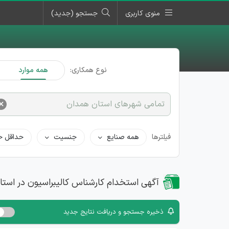
منوی کاربری
جستجو (جدید)
نوع همکاری:
همه موارد
×
تمامی شهرهای استان همدان
فیلترها
همه صنایع
جنسیت
حداقل ح
آگهی استخدام کارشناس کالیبراسیون در است
ذخیره جستجو و دریافت نتایج جدید