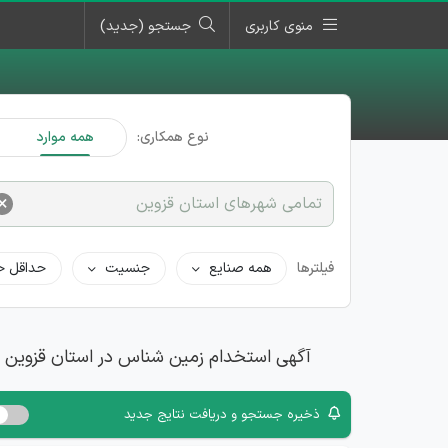
منوی کاربری
جستجو (جدید)
نوع همکاری:
همه موارد
×
تمامی شهرهای استان قزوین
فیلترها
همه صنایع
جنسیت
حداقل ح
آگهی استخدام زمین شناس در استان قزوین
ذخیره جستجو و دریافت نتایج جدید