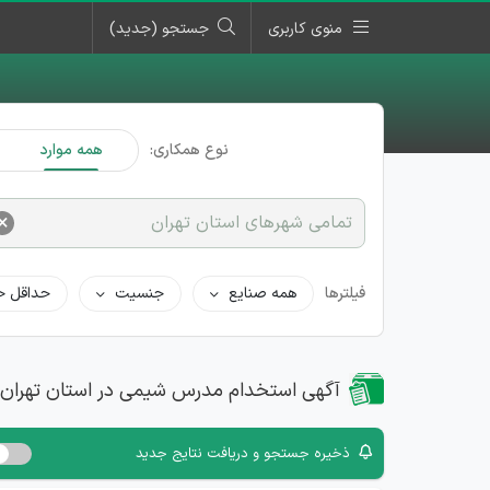
منوی کاربری
جستجو (جدید)
نوع همکاری:
همه موارد
×
تمامی شهرهای استان تهران
فیلترها
همه صنایع
جنسیت
حداقل ح
آگهی استخدام مدرس شیمی در استان تهران
ذخیره جستجو و دریافت نتایج جدید