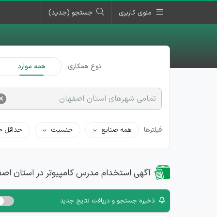
منوی کاربری
جستجو (جدید)
نوع همکاری:
همه موارد
×
تمامی شهرهای استان اصفهان
فیلترها
همه صنایع
جنسیت
حداقل ح
آگهی استخدام مدرس کامپیوتر در استان اص
ذخیره جستجو و دریافت نتایج جدید