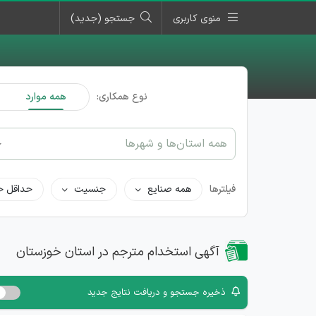
منوی کاربری
جستجو (جدید)
نوع همکاری:
همه موارد
همه استان‌ها و شهرها
فیلترها
همه صنایع
جنسیت
حداقل ح
آگهی استخدام مترجم در استان خوزستان
ذخیره جستجو و دریافت نتایج جدید