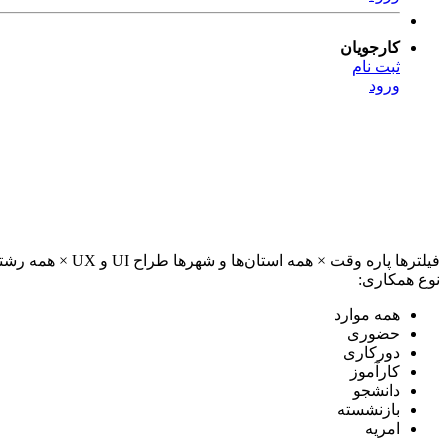
کارجویان
ثبت نام
ورود
فیلترها
پاره وقت
×
همه استان‌ها و شهرها
طراح UI و UX
×
همه رشته
نوع همکاری:
همه موارد
حضوری
دورکاری
کارآموز
دانشجو
بازنشسته
امریه