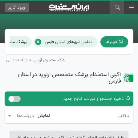
ورود
کاربر
×
فیلترها
تمامی شهرهای استان فارس
پزشک متخصص ا
جستجوی آزمون های استخدامی
آگهی استخدام پزشک متخصص ارتوپد در استان
فارس
ذخیره جستجو و دریافت نتایج جدید
نمایش:
۰
آگهی
بروزشده‌ها
طبق تنظیمات انجام گرفته شما، آگهی مرتبط در دو ماه اخیر