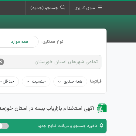
منوی کاربری
جستجو (جدید)
نوع همکاری:
همه موارد
×
تمامی شهرهای استان خوزستان
فیلترها
همه صنایع
جنسیت
حداقل ح
آگهی استخدام بازاریاب بیمه در استان خوزست
ذخیره جستجو و دریافت نتایج جدید