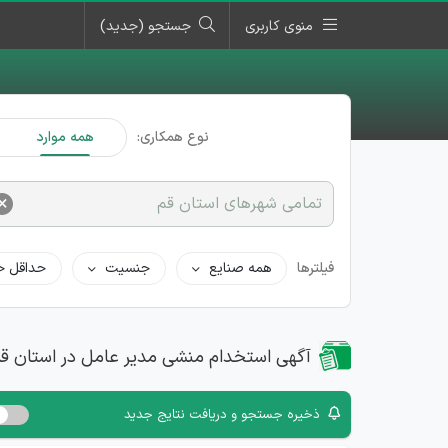
منوی کاربری
جستجو (جدید)
نوع همکاری:
همه موارد
×
تمامی شهرهای استان قم
فیلترها
همه صنایع
جنسیت
حداقل ح
آگهی استخدام منشی مدیر عامل در استان ق
ذخیره جستجو و دریافت نتایج جدید