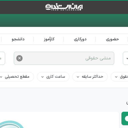
حضوری
دورکاری
کارآموز
دانشجو
×
منشی حقوقی
ه
قوق
حداکثر سابقه
ساعت کاری
مقطع تحصیلی