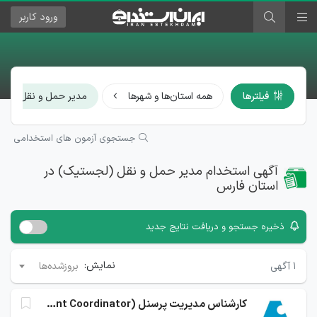
ورود
کاربر
فیلترها
همه استان‌ها و شهرها
مدیر حمل و نقل (لج
جستجوی آزمون های استخدامی
آگهی استخدام مدیر حمل و نقل (لجستیک) در
استان فارس
ذخیره جستجو و دریافت نتایج جدید
نمایش:
۱
آگهی
بروزشده‌ها
کارشناس مدیریت پرسنل (Crew Management Coordinator)