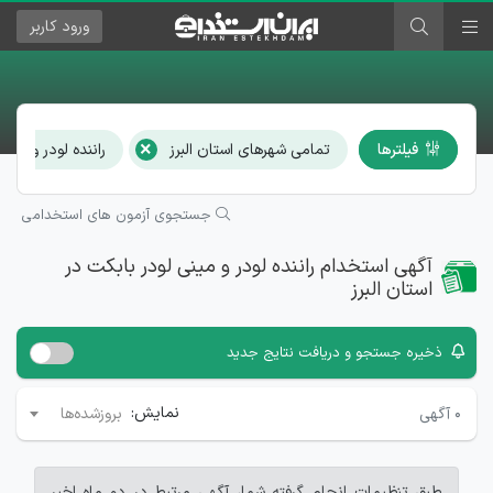
ورود
کاربر
×
فیلترها
تمامی شهرهای استان البرز
راننده لودر و مین
جستجوی آزمون های استخدامی
آگهی استخدام راننده لودر و مینی لودر بابکت در
استان البرز
ذخیره جستجو و دریافت نتایج جدید
نمایش:
۰
آگهی
بروزشده‌ها
طبق تنظیمات انجام گرفته شما، آگهی مرتبط در دو ماه اخیر