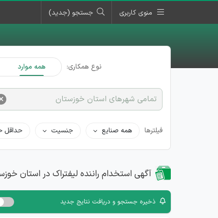
منوی کاربری
جستجو (جدید)
نوع همکاری:
همه موارد
×
تمامی شهرهای استان خوزستان
فیلترها
همه صنایع
جنسیت
حداقل ح
آگهی استخدام راننده لیفتراک در استان خوزس
ذخیره جستجو و دریافت نتایج جدید