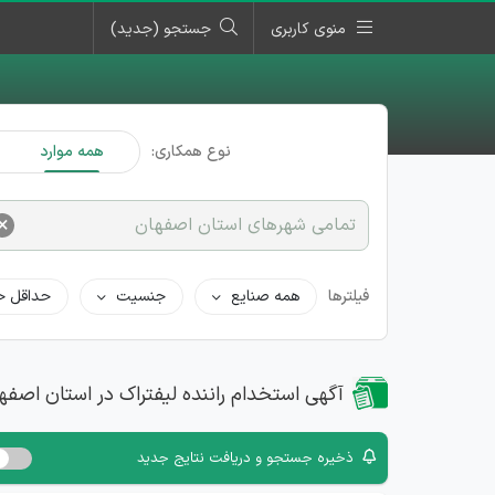
منوی کاربری
جستجو (جدید)
نوع همکاری:
همه موارد
×
تمامی شهرهای استان اصفهان
فیلترها
همه صنایع
جنسیت
حداقل ح
آگهی استخدام راننده لیفتراک در استان اصفه
ذخیره جستجو و دریافت نتایج جدید