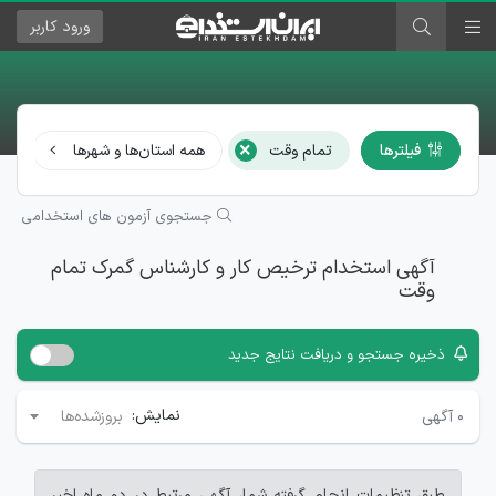
ورود
کاربر
×
فیلترها
تمام وقت
همه استان‌ها و شهرها
هم
جستجوی آزمون های استخدامی
آگهی استخدام ترخیص کار و کارشناس گمرک تمام
وقت
ذخیره جستجو و دریافت نتایج جدید
نمایش:
۰
آگهی
بروزشده‌ها
طبق تنظیمات انجام گرفته شما، آگهی مرتبط در دو ماه اخیر