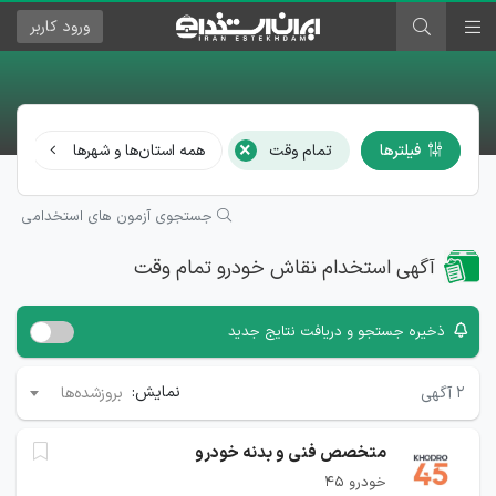
ورود
کاربر
×
فیلترها
تمام وقت
همه استان‌ها و شهرها
هم
جستجوی آزمون های استخدامی
آگهی استخدام نقاش خودرو تمام وقت
ذخیره جستجو و دریافت نتایج جدید
نمایش:
۲
آگهی
بروزشده‌ها
متخصص فنی و بدنه خودرو
خودرو 45