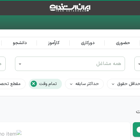
حضوری
دورکاری
کارآموز
دانشجو
همه مشاغل
ه
×
داقل حقوق
حداکثر سابقه
تمام وقت
مقطع تحصی
ت