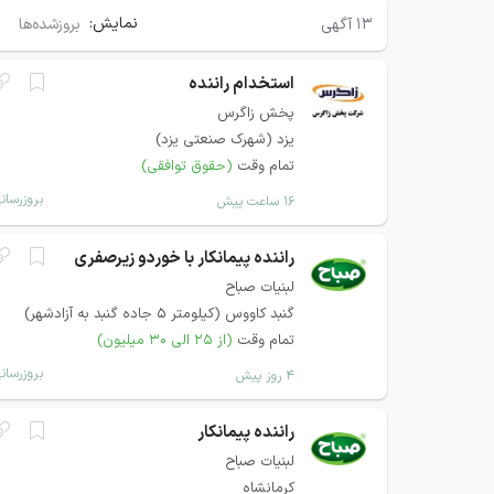
نمایش:
۱۳
آگهی
بروزشده‌ها
استخدام راننده
پخش زاگرس
یزد (شهرک صنعتی یزد)
تمام وقت
(حقوق توافقی)
بروزرسان
۱۶ ساعت پیش
راننده پیمانکار با خوردو زیرصفری
لبنیات صباح
گنبد کاووس (کیلومتر 5 جاده گنبد به آزادشهر)
تمام وقت
(از ۲۵ الی ۳۰ میلیون)
بروزرسان
۴ روز پیش
راننده پیمانکار
لبنیات صباح
کرمانشاه