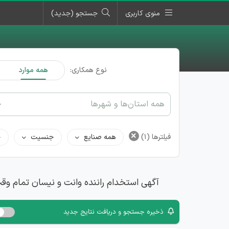
منوی کاربری
جستجو (جدید)
نوع همکاری:
همه موارد
همه استان‌ها و شهرها
×
فیلترها
(1)
همه صنایع
جنسیت
ح
آگهی استخدام راننده وانت و نیسان تمام وق
ذخیره جستجو و دریافت نتایج جدید