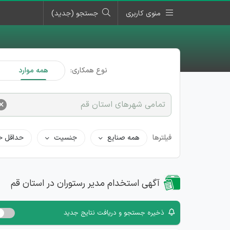
منوی کاربری
جستجو (جدید)
نوع همکاری:
همه موارد
×
تمامی شهرهای استان قم
فیلترها
همه صنایع
جنسیت
حداقل ح
آگهی استخدام مدیر رستوران در استان قم
ذخیره جستجو و دریافت نتایج جدید