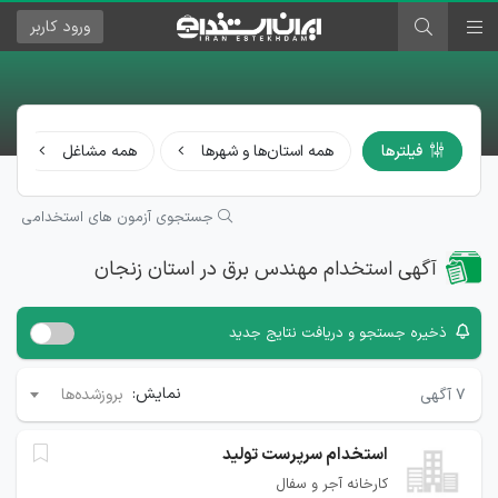
ورود
کاربر
فیلترها
همه استان‌ها و شهرها
همه مشاغل
جستجوی آزمون های استخدامی
آگهی استخدام مهندس برق در استان زنجان
ذخیره جستجو و دریافت نتایج جدید
نمایش:
۷
آگهی
بروزشده‌ها
استخدام سرپرست توليد
کارخانه آجر و سفال