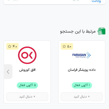
مرتبط با این جستجو
۴.۰
۵.۰
داده پویشگر فراسان
افق کوروش
۱ آگهی فعال
۵ آگهی فعال
+ دنبال کنید
+ دنبال کنید