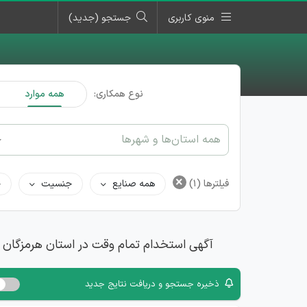
منوی کاربری
جستجو (جدید)
نوع همکاری:
همه موارد
همه استان‌ها و شهرها
×
فیلترها
(1)
همه صنایع
جنسیت
ح
آگهی استخدام تمام وقت در استان هرمزگان
ذخیره جستجو و دریافت نتایج جدید