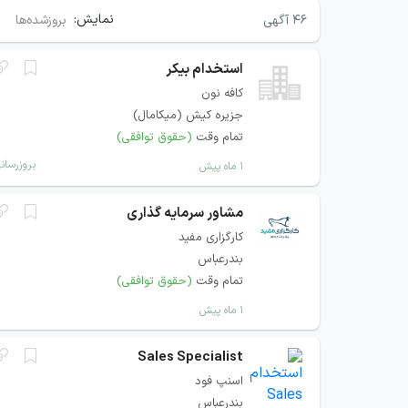
نمایش:
۴۶
آگهی
بروزشده‌ها
استخدام بیکر
کافه نون
جزیره کیش (میکامال)
تمام وقت
(حقوق توافقی)
بروزرسان
۱ ماه پیش
مشاور سرمایه گذاری
کارگزاری مفید
بندرعباس
تمام وقت
(حقوق توافقی)
۱ ماه پیش
Sales Specialist
اسنپ فود
بندرعباس