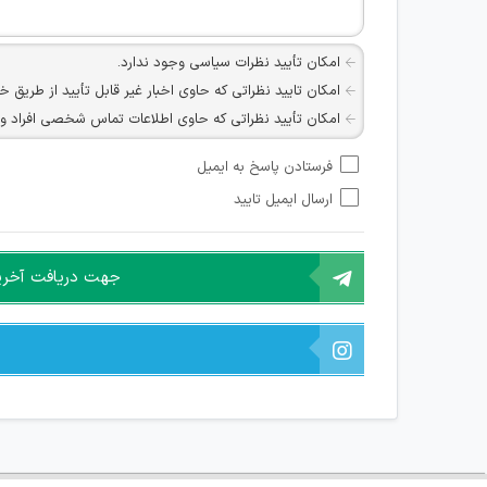
امکان تأیید نظرات سیاسی وجود ندارد.
امکان تایید نظراتی که حاوی اخبار غیر قابل تأیید از طریق خ
امکان تأیید نظراتی که حاوی اطلاعات تماس شخصی افراد و یا ID شبکه های مجازی ارتباطی می باشند وجود ند
امکان تأیید نظرات کاربرانی که به هر طریقی قصد مأیوس کرد
فرستادن پاسخ به ایمیل
هرگونه تحریک، تحقیر و کنایه به سایر افراد (مسئول و غیر 
ارسال ایمیل تایید
امکان هماهنگی برای هرگونه ملاقات حضوری چه به صورت د
جهت دریافت آخرین 