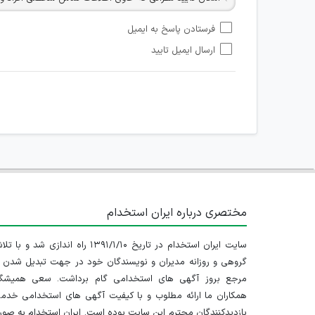
امکان تأیید نظرات کاربرانی که به هر طریقی قصد مأیوس کرد
فرستادن پاسخ به ایمیل
هرگونه تحریک، تحقیر و کنایه به سایر افراد (مسئول و غیر 
ارسال ایمیل تایید
امکان هماهنگی برای هرگونه ملاقات حضوری چه به صورت د
مختصری درباره ایران استخدام
سایت ایران استخدام در تاریخ ۱۳۹۱/۱/۱۰ راه اندازی شد و با
گروهی و روزانه مدیران و نویسندگان خود در جهت تبدیل شدن ب
مرجع بروز آگهی های استخدامی گام برداشت. سعی همیشگ
همکاران ما ارائه مطلوب و با کیفیت آگهی های استخدامی خدم
بازدیدکنندگان محترم این سایت بوده است. ایران استخدام به صو