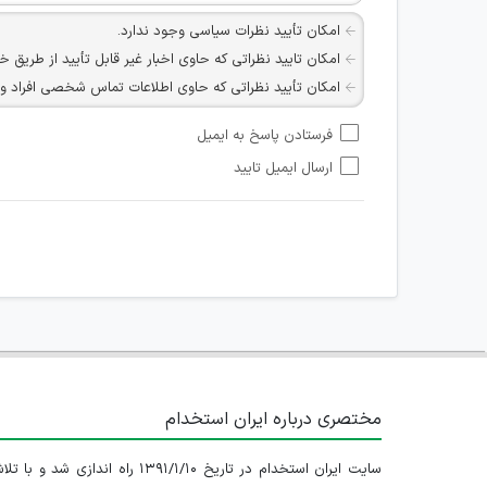
امکان تأیید نظرات سیاسی وجود ندارد.
امکان تایید نظراتی که حاوی اخبار غیر قابل تأیید از طریق خ
امکان تأیید نظراتی که حاوی اطلاعات تماس شخصی افراد و یا ID شبکه های مجازی ارتباطی می باشند وجود ند
امکان تأیید نظرات کاربرانی که به هر طریقی قصد مأیوس کرد
فرستادن پاسخ به ایمیل
هرگونه تحریک، تحقیر و کنایه به سایر افراد (مسئول و غیر 
ارسال ایمیل تایید
امکان هماهنگی برای هرگونه ملاقات حضوری چه به صورت د
مختصری درباره ایران استخدام
سایت ایران استخدام در تاریخ ۱۳۹۱/۱/۱۰ راه اندازی شد و با