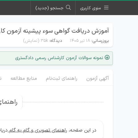
منوی کاربری
جستجو (جدید)
آموزش دریافت گواهی سوء پیشینه آزمون ک
بروزرسانی:
۱۸ تیر ۱۴۰۵
دیدگاه:
35k
(نمایش)
نمونه سوالات آزمون کارشناس رسمی دادگستری
آگهی آزمون
راهنمای ثبت‌نام
منابع مطالعه
ن
راهنما
در این صفحه،
راهنمای تصویری و گام به گام
دریا