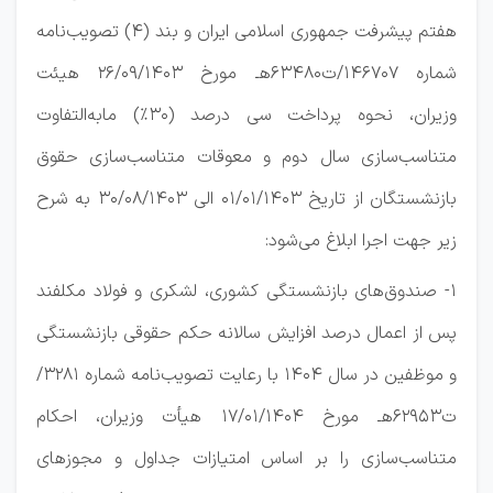
هفتم پیشرفت جمهوری اسلامی ایران و بند (4) تصویب‌نامه
شماره 146707/ت63480هـ مورخ 26/09/1403 هیئت
وزیران، نحوه پرداخت سی درصد (30%) مابه‌التفاوت
متناسب‌سازی سال دوم و معوقات متناسب‌سازی حقوق
بازنشستگان از تاریخ 01/01/1403 الی 30/08/1403 به شرح
زیر جهت اجرا ابلاغ می‌شود:
1- صندوق‌های بازنشستگی کشوری، لشکری و فولاد مکلفند
پس از اعمال درصد افزایش سالانه حکم حقوقی بازنشستگی
و موظفین در سال 1404 با رعایت تصویب‌نامه شماره 3281/
ت62953هـ مورخ 17/01/1404 هیأت وزیران، احکام
متناسب‌سازی را بر اساس امتیازات جداول و مجوزهای