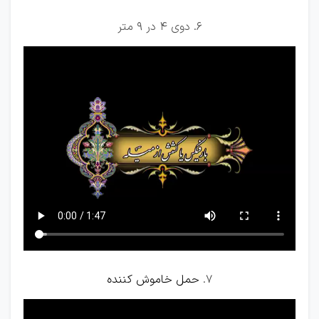
6. دوی 4 در 9 متر
7.
حمل خاموش کننده