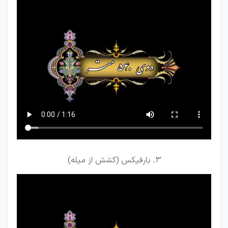
3. بارفیکس (کشش از میله)