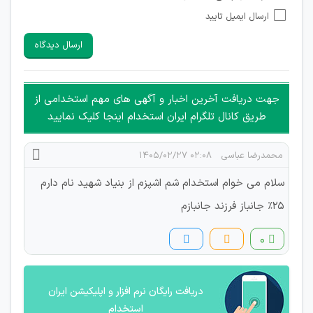
شبکه های مجازی ارتباطی می باشند وجود ندارد.
ارسال ایمیل تایید
امکان تأیید نظرات کاربرانی که به هر طریقی قصد مأیوس کردن
سایرین را دارند وجود ندارد.
ارسال دیدگاه
هرگونه تحریک، تحقیر و کنایه به سایر افراد (مسئول و غیر مسئول)
غیر مجاز می باشد.
امکان هماهنگی برای هرگونه ملاقات حضوری چه به صورت دسته
جهت دریافت آخرین اخبار و آگهی های مهم استخدامی از
جمعی و چه فردی توسط کاربران سایت وجود ندارد.
طریق کانال تلگرام ایران استخدام اینجا کلیک نمایید
محمدرضا عباسی
۰۲:۰۸ ۱۴۰۵/۰۲/۲۷
سلام می خوام استخدام شم اشپزم از بنیاد شهید نام دارم
25٪ جانباز فرزند جانبازم
۰
دریافت رایگان نرم افزار و اپلیکیشن ایران
استخدام