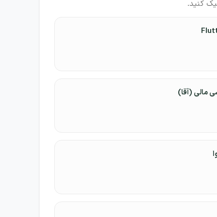
ک کنید.
 مالی (آقا)
ا