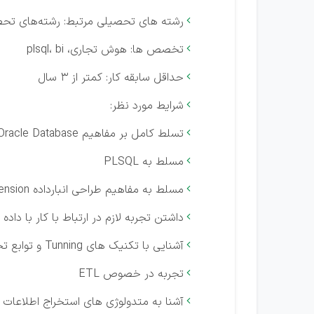
رشته های تحصیلی مرتبط: رشته‌های تحص

تخصص ها: هوش تجاری، plsql، bi

حداقل سابقه کار: کمتر از 3 سال

شرایط مورد نظر:

تسلط کامل بر مفاهیم Oracle Database

مسلط به PLSQL

مسلط به مفاهیم طراحی انبارداده Fact، Dimension

داشتن تجربه لازم در ارتباط با کار با داد

آشنایی با تکنیک های Tunning و توابع تحلیلی داده

تجربه در خصوص ETL

آشنا به متدولوژی های استخراج اطلاعات
