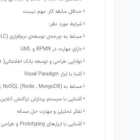
حداقل سابقه کار: مهم نیست

شرایط مورد نظر:

مسلط به چرخه‌ی توسعه‌ی نرم‌افزاری (SDLC)

دارای مهارت در BPMN و UML

توانایی طراحی و توسعه بانک اطلاعاتی( Database )

آشنا با ابزار Visual Paradigm

مسلط به Microsoft SQL Server, NoSQL (Redis , MongoDB)

آشنایی با سیستم پردازش تراکنش آنلاین 

تفکر تحلیلی و مهارت حل مساله

آشنایی با ابزارهای Prototyping و طراحی Wireframe
