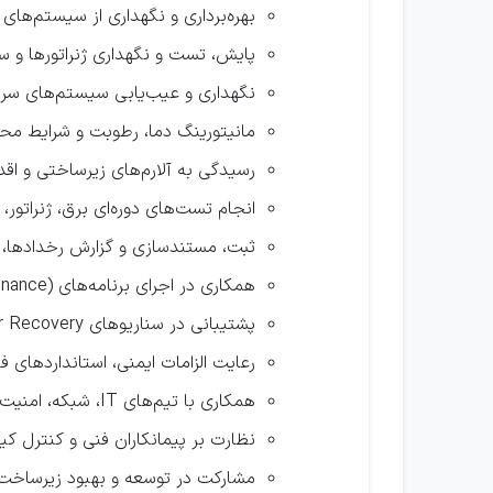
بهره‌برداری و نگهداری از سیستم‌های UPS و باتری‌ها
پایش، تست و نگهداری ژنراتورها و
نگهداری و عیب‌یابی سیستم‌های سرمایشی و کولینگ (VAC
مانیتورینگ دما، رطوبت و شرایط مح
رسیدگی به آلارم‌های زیرساختی و اقد
انجام تست‌های دوره‌ای برق، ژنراتور، UPS و سیستم‌های پشتیبان
ثبت، مستندسازی و گزارش رخدادها، 
همکاری در اجرای برنامه‌های PM (Preventive Maintenance)
پشتیبانی در سناریوهای Disaster Recovery و شرایط بحران
رعایت الزامات ایمنی، استانداردهای ف
همکاری با تیم‌های IT، شبکه، امنیت و بهره‌برداری در زمان نیاز
نظارت بر پیمانکاران فنی و کنترل ک
مشارکت در توسعه و بهبود زیرساخت 