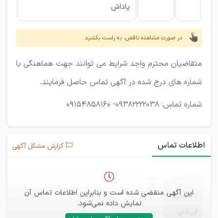
پاداش
در صورت مشاهده ناقص، به راست بکشید
متقاضیان محترم واجد شرایط می توانند جهت هماهنگی با
شماره های درج شده در آگهی تماس حاصل فرمایند.
شماره تماس: 09382222038- 09154858160
اطلاعات تماس
گزارش مشکل آگهی
ثبت‌نام
—
این آگهی منقضی شده است و بنابراین اطلاعات تماس آن
ایمیل
—
نمایش داده نمی‌شود.
تلفن
—