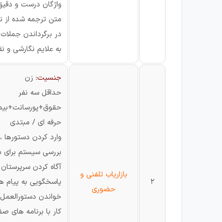
واژگان درست و دقیق 
متن ترجمه شده از ن
در برگرداندن جملات
به علایم نگارشی و ن
جنسیت:
زن
حداقل سه نفر
حقوق+پورسانت+بیم
حرفه ای / مبتدی
وارد کردن دستورها ،ا
بررسی سیستم برای 
آگاه کردن سرپرستان 
بازاریاب تلفنی و
2
پاسخگویی به پیام ها
حضوری
خواندن دستورالعمل ه
کار با برنامه های صف