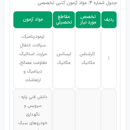
جدول شماره 4: مواد آزمون کتبی تخصصی
تخصص
مقاطع
ردیف
مواد آزمون
مورد نیاز
تحصیلی
ترمودینامیک،
سیالات، انتقال
کارشناس
لیسانس
حرارت، استاتیک،
1
مکانیک
مکانیک
مقاومت مصالح،
دینامیک و
ارتعاشات
دانش فنی پایه -
سرویس و
نگهداری
خودروهای سبک