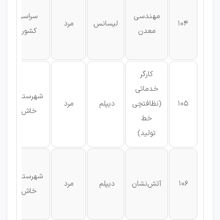
مهندسی
سراسر
104
لیسانس
مرد
معدن
کشور
کارگر
خدماتی
شهرستان
ر
105
(نظافتچی
دیپلم
مرد
خاش
خط
تولید)
شهرستان
ر
106
آتش‌نشان
دیپلم
مرد
خاش