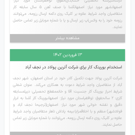
کارشناسیرشته تحصیلی: حسابداریحقوق: توافقیاستان مورد نیاز:
اصفهانشهر مورد نیاز: اصفهانآشنا با صنف آهن 5 سال سابقه کار
متقاضیان واجد شرایط علاوه بر کلیک روی دکمه ارسال رزومه، می‌توانند
رزومه خود را به واتس‌اپ زیر ارسال و یا با شماره موبایل زیر تماس حاصل
نمایند.
مشاهده بیشتر
۱۳ فروردین ۱۴۰۲
استخدام بورینگ کار برای شرکت آترین پولاد در نجف آباد
شرکت آترین پولاد جهت تکمیل کادر خود در استان اصفهان، شهر نجف
آباد از متقاضیان واجد شرایط دعوت به همکاری می‌کند. عنوان شغلی
شرایط احراز بورینگ کار جنسیت: آقا و خانممقطع تحصیلی: دیپلمسابقه
کاری: ۲ سالحقوق: توافقیاستان مورد نیاز: اصفهانبورینگ کار آشنا به ابزار
دقیق و نقشه خوانی شهر مورد نیاز: اصفهان(ترجیحا نجف آباد و
فولادشهر) منظم و با اخلاقمزایا:بیمه پاداش ناهار متقاضیان واجد شرایط
علاوه بر کلیک روی دکمه ارسال رزومه، می‌توانند با شماره موبایل زیر تماس
حاصل نمایند.