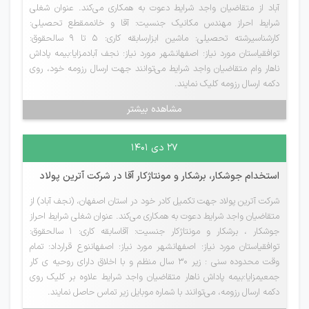
آباد از متقاضیان واجد شرایط دعوت به همکاری می‌کند. عنوان شغلی
شرایط احراز مهندس مکانیک جنسیت: آقا و خانممقطع تحصیلی:
کارشناسیرشته تحصیلی: ماشین ابزارسابقه کاری: 5 تا 9 سالحقوق:
توافقیاستان مورد نیاز: اصفهانشهر مورد نیاز: نجف آبادمزایا:بیمه پاداش
ناهار وام متقاضیان واجد شرایط می‌توانند جهت ارسال رزومه خود، روی
دکمه ارسال رزومه کلیک نمایند.
مشاهده بیشتر
۲۷ دی ۱۴۰۱
استخدام جوشکار، برشکار و مونتاژکار آقا در شرکت آترین پولاد
شرکت آترین پولاد جهت تکمیل کادر خود در استان اصفهان، (نجف آباد) از
متقاضیان واجد شرایط دعوت به همکاری می‌کند. عنوان شغلی شرایط احراز
جوشکار ، برشکار و مونتاژکار جنسیت: آقاسابقه کاری: 1 سالحقوق:
توافقیاستان مورد نیاز: اصفهانشهر مورد نیاز: اصفهاننوع قرارداد: تمام
وقت محدوده سنی : زیر 30 سال منظم و با اخلاق دارای روحیه ی کار
جمعیمزایا:بیمه پاداش ناهار متقاضیان واجد شرایط علاوه بر کلیک روی
دکمه ارسال رزومه، می‌توانند با شماره موبایل زیر تماس حاصل نمایند.