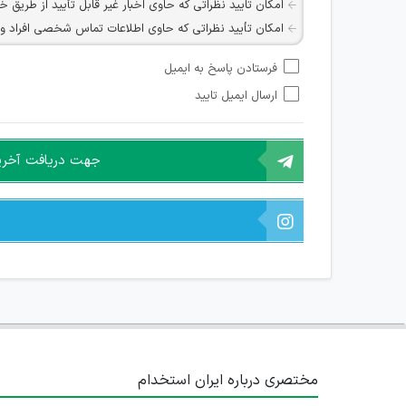
امکان تایید نظراتی که حاوی اخبار غیر قابل تأیید از طریق خ
امکان تأیید نظراتی که حاوی اطلاعات تماس شخصی افراد و یا ID شبکه های مجازی ارتباطی می باشند وجود ند
امکان تأیید نظرات کاربرانی که به هر طریقی قصد مأیوس کرد
فرستادن پاسخ به ایمیل
هرگونه تحریک، تحقیر و کنایه به سایر افراد (مسئول و غیر 
ارسال ایمیل تایید
امکان هماهنگی برای هرگونه ملاقات حضوری چه به صورت د
جهت دریافت آخرین 
مختصری درباره ایران استخدام