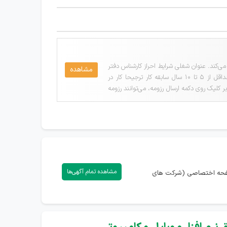
‌کند. عنوان شغلی شرایط احراز کارشناس دفتر
مشاهده
فنی و ابزار دقیق جنسیت: آقامقطع تحصیلی: کارشناسیحقوق: توافقیاستان مورد نیاز: بوشهرشهر مورد نیاز: عسلویهحداقل از 5 تا 10 سال سابقه کار ترجیحا کار در
 کلیک روی دکمه ارسال رزومه، می‌توانند رزومه
مشاهده تمام آگهی‌ها
ه صفحه اختصاصی (شرکت های