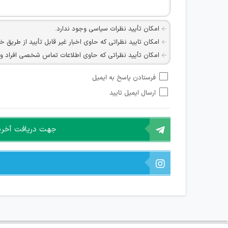
امکان تأیید نظرات سیاسی وجود ندارد.
امکان تایید نظراتی که حاوی اخبار غیر قابل تأیید از طریق خ
امکان تأیید نظراتی که حاوی اطلاعات تماس شخصی افراد و یا ID شبکه های مجازی ارتباطی می باشند وجود ند
امکان تأیید نظرات کاربرانی که به هر طریقی قصد مأیوس کرد
فرستادن پاسخ به ایمیل
هرگونه تحریک، تحقیر و کنایه به سایر افراد (مسئول و غیر 
ارسال ایمیل تایید
امکان هماهنگی برای هرگونه ملاقات حضوری چه به صورت د
جهت دریافت آخرین 