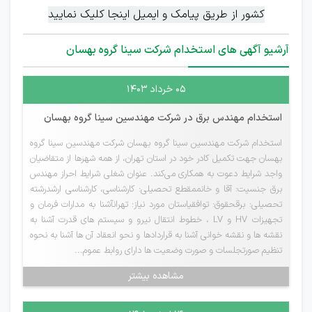
کشور از طریق پیامک و ایمیل اینجا کلیک نمایید
آرشیو آگهی های استخدام شرکت سینا گروه بهسان
۰۵ خرداد ۱۴۰۳
استخدام مهندس برق در شرکت مهندسین سینا گروه بهسان
استخدام شرکت مهندسین سینا گروه بهسان شرکت مهندسین سینا گروه
بهسان جهت تکمیل کادر خود در استان تهران، از همه شهرها از متقاضیان
واجد شرایط دعوت به همکاری می‌کند. عنوان شغلی شرایط احراز مهندس
برق جنسیت: آقا و خانممقطع تحصیلی: کارشناسی، کارشناسی ارشدرشته
تحصیلی: برقحقوق: توافقیاستان مورد نیاز: تهرانآشنا به مدارات فرمان و
تجهیزات HV و LV ، خطوط انتقال نیرو و سیستم های قدرت آشنا به
نقشه ها و نقشه خوانی آشنا به قراردادها و نحو انعقاد آن ها آشنا به نحوه
تنظیم صورتجلسات و صورت وضعیت ها دارای روابط عموم...
مشاهده بیشتر