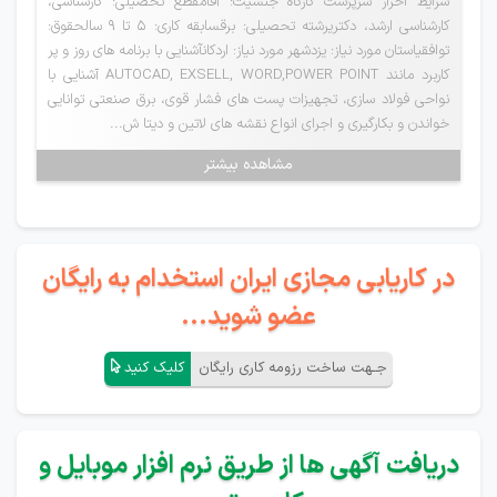
شرایط احراز سرپرست کارگاه جنسیت: آقامقطع تحصیلی: کارشناسی،
کارشناسی ارشد، دکتریرشته تحصیلی: برقسابقه کاری: ۵ تا ۹ سالحقوق:
توافقیاستان مورد نیاز: یزدشهر مورد نیاز: اردکانآشنایی با برنامه های روز و پر
کاربرد مانند AUTOCAD, EXSELL, WORD,POWER POINT آشنایی با
نواحی فولاد سازی، تجهیزات پست های فشار قوی، برق صنعتی توانایی
خواندن و بکارگیری و اجرای انواع نقشه های لاتین و دیتا ش...
مشاهده بیشتر
در کاریابی مجازی ایران استخدام به رایگان
عضو شوید...
جـهت ساخت رزومه کاری رایگان
کلیک کنید
دریافت آگهی ها از طریق نرم افزار موبایل و