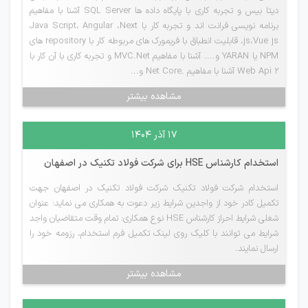
دیتا بیس و تجربه کاری با پایگاه داده ها SQL Server آشنا با مفاهیم
برنامه نویسی فرانت اند و تجربه کار با Java Script، Angular ،Next
js،Vue js، قابلیت انطباق با فریمورک های مربوطه کار با repository های
NPM یا YARAN و.... آشنا با مفاهیم MVC.Net و تجربه کاری با آن کار با
Web Api 2 آشنا با مفاهیم .Net Core و...
مشاهده بیشتر
۱۷ آذر ۱۴۰۴
استخدام کارشناس HSE برای شرکت فولاد تکنیک در اصفهان
استخدام شرکت فولاد تکنیک شرکت فولاد تکنیک در اصفهان جهت
تکمیل کادر خود از واجدین شرایط زیر دعوت به همکاری می نماید: عنوان
شغلی شرایط احراز کارشناس HSE نوع همکاری: تمام وقت متقاضیان واجد
شرایط می توانند با کلیک روی لینک تکمیل فرم استخدام، رزومه خود را
ارسال نمایند.
مشاهده بیشتر