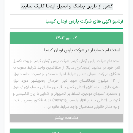
کشور از طریق پیامک و ایمیل اینجا کلیک نمایید
آرشیو آگهی های شرکت پارس آرمان کیمیا
۰۴ مهر ۱۴۰۳
استخدام حسابدار در شرکت پارس آرمان کیمیا
استخدام شرکت پارس آرمان کیمیا شرکت پارس آرمان کیمیا جهت تکمیل
کادر خود در مشهد (مجد/برج ساینا) از متقاضیان واجد شرایط دعوت به
همکاری می‌کند. عنوان شغلی شرایط احراز حسابدار جنسیت: خانمحقوق:
از ۱۳ میلیون توماناستان مورد نیاز: خراسان رضویشهر مورد نیاز:
مشهددارای سابقه کاری آشنایی کامل با قوانین مالیاتی حسابداری /حقوق
و دستمزد /سازمان مودیان. تسلط بر کامپیوتر و آشنایی با زبان انگلیسی و
فتوشاپ آشنایی با نرم افزار رایسیس(raysys) تهیه فاکتور رسمی و ثبت
اولیه دفاتر قانونی متقاضیان واجد شرایط علاوه بر...
مشاهده بیشتر