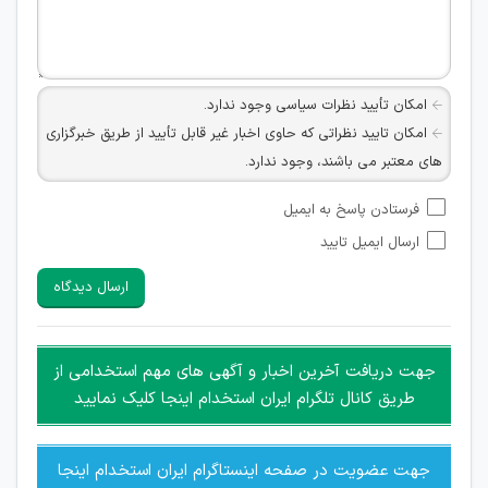
امکان تأیید نظرات سیاسی وجود ندارد.
امکان تایید نظراتی که حاوی اخبار غیر قابل تأیید از طریق خبرگزاری
های معتبر می باشند، وجود ندارد.
امکان تأیید نظراتی که حاوی اطلاعات تماس شخصی افراد و یا ID
فرستادن پاسخ به ایمیل
شبکه های مجازی ارتباطی می باشند وجود ندارد.
ارسال ایمیل تایید
امکان تأیید نظرات کاربرانی که به هر طریقی قصد مأیوس کردن
سایرین را دارند وجود ندارد.
ارسال دیدگاه
هرگونه تحریک، تحقیر و کنایه به سایر افراد (مسئول و غیر مسئول)
غیر مجاز می باشد.
امکان هماهنگی برای هرگونه ملاقات حضوری چه به صورت دسته
جهت دریافت آخرین اخبار و آگهی های مهم استخدامی از
جمعی و چه فردی توسط کاربران سایت وجود ندارد.
طریق کانال تلگرام ایران استخدام اینجا کلیک نمایید
جهت عضویت در صفحه اینستاگرام ایران استخدام اینجا