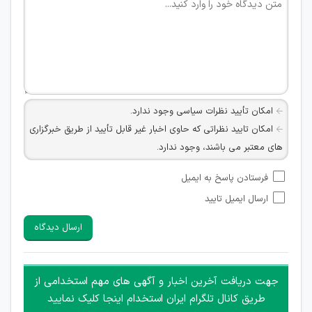
امکان تأیید نظرات سیاسی وجود ندارد.
امکان تایید نظراتی که حاوی اخبار غیر قابل تأیید از طریق خبرگزاری
های معتبر می باشند، وجود ندارد.
امکان تأیید نظراتی که حاوی اطلاعات تماس شخصی افراد و یا ID
فرستادن پاسخ به ایمیل
شبکه های مجازی ارتباطی می باشند وجود ندارد.
ارسال ایمیل تایید
امکان تأیید نظرات کاربرانی که به هر طریقی قصد مأیوس کردن
سایرین را دارند وجود ندارد.
ارسال دیدگاه
هرگونه تحریک، تحقیر و کنایه به سایر افراد (مسئول و غیر مسئول)
غیر مجاز می باشد.
امکان هماهنگی برای هرگونه ملاقات حضوری چه به صورت دسته
جهت دریافت آخرین اخبار و آگهی های مهم استخدامی از
جمعی و چه فردی توسط کاربران سایت وجود ندارد.
طریق کانال تلگرام ایران استخدام اینجا کلیک نمایید