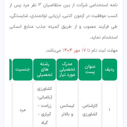
نامه استخدامی شرکت از بین متقاضیان ۳ نفر مرد پس از
کسب موفقیت در آزمون کتبی، ارزیابی توانمندی، شایستگی،
طی فرآیند مصوب و از طریق کمیته جذب منابع انسانی
استخدام نماید.
مهلت ثبت نام
تا 17 مهر 1404
می‌باشد.
مدرک
رشته
تعداد
عنوان
ردیف
تحصیلی
های
جنسیت
مورد
پست
مورد نیاز
تحصیلی
نیاز
کشاورزی
(باغبانی-
کارشناس
لیسانس
زراعت -
۳
1
مرد
کشاورزی
و بالاتر
آبیاری -
نفر
گیاه