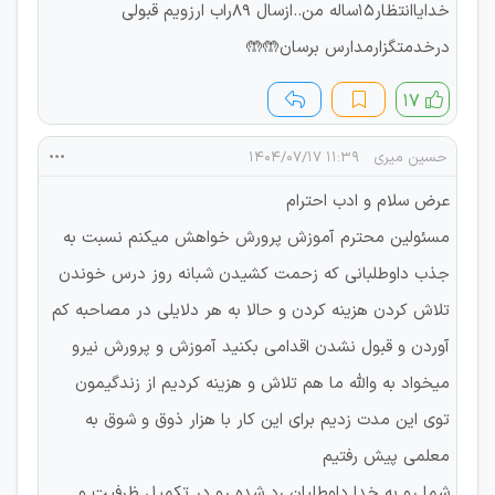
خدایاانتظار15ساله من..ازسال 89راب ارزویم قبولی
درخدمتگزارمدارس برسان🤲🤲
۱۷
حسین میری
۱۱:۳۹ ۱۴۰۴/۰۷/۱۷
عرض سلام و ادب احترام
مسئولین محترم آموزش پرورش خواهش میکنم نسبت به
جذب داوطلبانی که زحمت کشیدن شبانه روز درس خوندن
تلاش کردن هزینه کردن و حالا به هر دلایلی در مصاحبه کم
آوردن و قبول نشدن اقدامی بکنید آموزش و پرورش نیرو
میخواد به والله ما هم تلاش و هزینه کردیم از زندگیمون
توی این مدت زدیم برای این کار با هزار ذوق و شوق به
معلمی پیش رفتیم
شما رو به خدا داوطلبان رد شده رو در تکمیل ظرفیت و