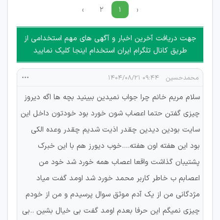
جمعی و چه فردی توسط کاربران سایت وجود ندارد.
›
۲
۱
‹
جهت دریافت آخرین اخبار و آگهی های مهم استخدامی از
طریق کانال تلگرام ایران استخدام اینجا کلیک نمایید
محمدحسین
۰۹:۴۴ ۱۴۰۴/۰۸/۲۱
سلام مریم خانم چرا جواب نمیدین ببینید بچه ها اگه دیروز
چیزی گفتن حتما اعصاب شون خورد بود خودتون داخل این
سایت بودین دیدین چقدر اذیت شدیم چقدر وعده الکی
بود این هفته اون هفته....خوب دیورز هم با این خبرک
پشتیبان گذاشت واقعا اعصاب همه خورد شد خود من
اعصابم ب خاطر کاربر محمد خورد شد اومد گفت میاد
مژدگانی من از یک آدم موثق سوال پرسیدم و من از خودم
چیزی نمیگم این حرفا بعدم اومد گفت بی خیال بشین ..‌بی