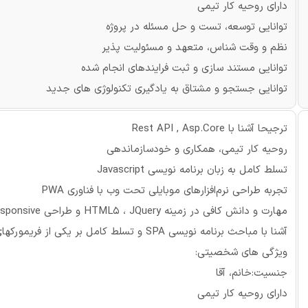
دارای روحیه کار تیمی
توانایی توسعه، تست و حل مسئله در پروژه
نظم و وقت شناس، متعهد و مسئولیت پذیر
توانایی مستند سازی و ثبت فرایندهای انجام شده
توانایی جستجو و مشتاق به یادگیری تکنولوژی های جدید
ترجیحا آشنا با Rest API , Asp.Core
روحیه کار تیمی، همکاری و خودسازماندهی
تسلط کامل به زبان برنامه نویسی Javascript
تجربه طراحی نرم‌افزارهای موبایلی تحت وب با فناوری PWA
مهارت و دانش کافی در زمینه HTML5 ، JQuery و طراحی Responsive
آشنا با مباحث برنامه نویسی SPA و تسلط کامل بر یکی از فریمورکهای Angular , React , Vuejs, Blazor
ویژگی های شخصیتی:
جنسیت:خانم، آقا
دارای روحیه کار تیمی