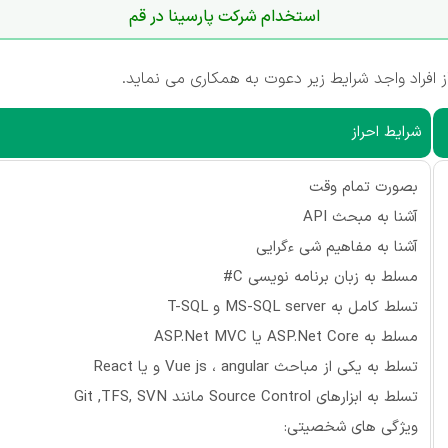
استخدام شرکت پارسینا در قم
افراد واجد شرایط زیر دعوت به همکاری می نماید.
شرایط احراز
بصورت تمام وقت
آشنا به مبحث API
آشنا به مفاهیم شی ءگرایی
مسلط به زبان برنامه نویسی C#
تسلط کامل به MS-SQL server و T-SQL
مسلط به ASP.Net Core يا ASP.Net MVC
تسلط به يكی از مباحث Vue js ، angular و يا React
تسلط به ابزارهای Source Control مانند Git ,TFS, SVN
ویژگی های شخصیتی: