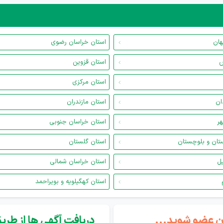
هان
استان خراسان رضوی
س
استان قزوین
استان مرکزی
ان
استان مازندران
هر
استان خراسان جنوبی
تان و بلوچستان
استان گلستان
یل
استان خراسان شمالی
استان کهگیلویه و بویراحمد
گان عضو شوید...
دریافت آگهی ها از طریق 