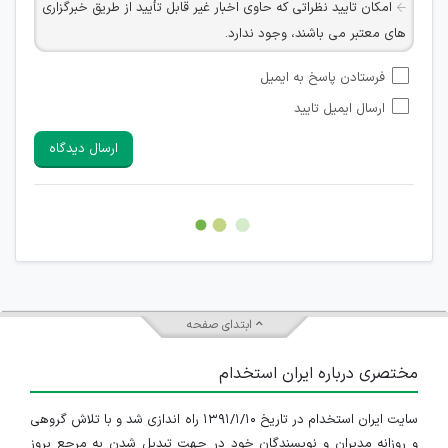
امکان تایید نظراتی که حاوی اخبار غیر قابل تأیید از طریق خبرگزاری
های معتبر می باشند، وجود ندارد.
امکان تأیید نظراتی که حاوی اطلاعات تماس شخصی افراد و یا ID
فرستادن پاسخ به ایمیل
شبکه های مجازی ارتباطی می باشند وجود ندارد.
ارسال ایمیل تایید
امکان تأیید نظرات کاربرانی که به هر طریقی قصد مأیوس کردن
سایرین را دارند وجود ندارد.
ارسال دیدگاه
هرگونه تحریک، تحقیر و کنایه به سایر افراد (مسئول و غیر مسئول)
غیر مجاز می باشد.
امکان هماهنگی برای هرگونه ملاقات حضوری چه به صورت دسته
جمعی و چه فردی توسط کاربران سایت وجود ندارد.
ابتدای صفحه
مختصری درباره ایران استخدام
سایت ایران استخدام در تاریخ ۱۳۹۱/۱/۱۰ راه اندازی شد و با تلاش گروهی
و روزانه مدیران و نویسندگان خود در جهت تبدیل شدن به مرجع بروز