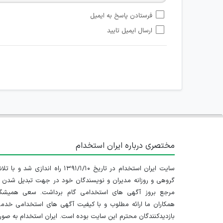
امکان تأیید نظرات کاربرانی که به هر طریقی قصد مأیوس کرد
فرستادن پاسخ به ایمیل
هرگونه تحریک، تحقیر و کنایه به سایر افراد (مسئول و غیر 
ارسال ایمیل تایید
امکان هماهنگی برای هرگونه ملاقات حضوری چه به صورت د
مختصری درباره ایران استخدام
سایت ایران استخدام در تاریخ ۱۳۹۱/۱/۱۰ راه اندازی شد و با
گروهی و روزانه مدیران و نویسندگان خود در جهت تبدیل شدن ب
مرجع بروز آگهی های استخدامی گام برداشت. سعی همیشگ
همکاران ما ارائه مطلوب و با کیفیت آگهی های استخدامی خدم
بازدیدکنندگان محترم این سایت بوده است. ایران استخدام به صو