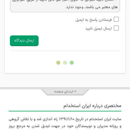
های معتبر می باشند، وجود ندارد.
امکان تأیید نظراتی که حاوی اطلاعات تماس شخصی افراد و یا ID
فرستادن پاسخ به ایمیل
شبکه های مجازی ارتباطی می باشند وجود ندارد.
ارسال ایمیل تایید
امکان تأیید نظرات کاربرانی که به هر طریقی قصد مأیوس کردن
سایرین را دارند وجود ندارد.
ارسال دیدگاه
هرگونه تحریک، تحقیر و کنایه به سایر افراد (مسئول و غیر مسئول)
غیر مجاز می باشد.
امکان هماهنگی برای هرگونه ملاقات حضوری چه به صورت دسته
جمعی و چه فردی توسط کاربران سایت وجود ندارد.
ابتدای صفحه
مختصری درباره ایران استخدام
سایت ایران استخدام در تاریخ ۱۳۹۱/۱/۱۰ راه اندازی شد و با تلاش گروهی
و روزانه مدیران و نویسندگان خود در جهت تبدیل شدن به مرجع بروز