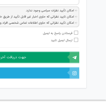
امکان تأیید نظرات سیاسی وجود ندارد.
امکان تایید نظراتی که حاوی اخبار غیر قابل تأیید از طریق خ
امکان تأیید نظراتی که حاوی اطلاعات تماس شخصی افراد و یا ID شبکه های مجازی ارتباطی می باشند وجود ند
امکان تأیید نظرات کاربرانی که به هر طریقی قصد مأیوس کرد
فرستادن پاسخ به ایمیل
هرگونه تحریک، تحقیر و کنایه به سایر افراد (مسئول و غیر 
ارسال ایمیل تایید
امکان هماهنگی برای هرگونه ملاقات حضوری چه به صورت د
جهت دریافت آخرین 